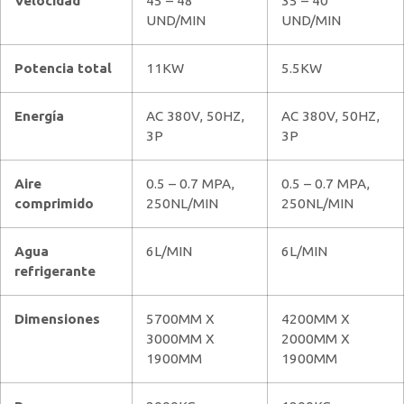
Velocidad
45 – 48
35 – 40
UND/MIN
UND/MIN
Potencia total
11KW
5.5KW
Energía
AC 380V, 50HZ,
AC 380V, 50HZ,
3P
3P
Aire
0.5 – 0.7 MPA,
0.5 – 0.7 MPA,
comprimido
250NL/MIN
250NL/MIN
Agua
6L/MIN
6L/MIN
refrigerante
Dimensiones
5700MM X
4200MM X
3000MM X
2000MM X
1900MM
1900MM