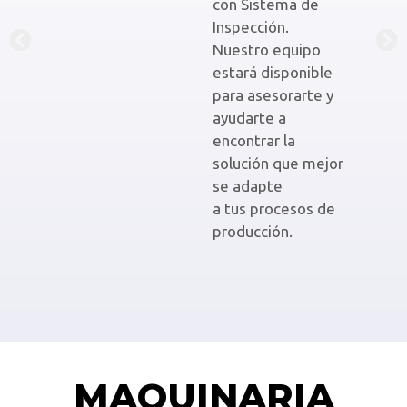
con Sistema de
e
Inspección.
m
Nuestro equipo
i
estará disponible
u
para asesorarte y
e
ayudarte a
t
encontrar la
a
solución que mejor
v
se adapte
p
a tus procesos de
a
producción.
MAQUINARIA