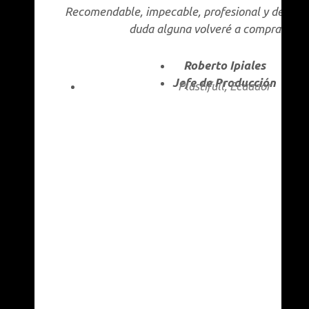
Recomendable, impecable, ⁠⁠profesional y de conf
duda alguna volveré a comprar
.»
Roberto Ipiales
Jefe de Producción
Plastifull, Ecuador