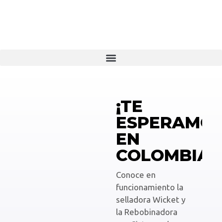
¡TE
ESPERAMO
EN
COLOMBIAP
Conoce en
funcionamiento la
D
selladora Wicket y
g
la Rebobinadora
c