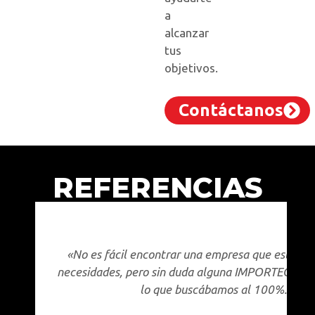
a
alcanzar
tus
objetivos.
Contáctanos
REFERENCIAS
«
No es fácil encontrar una empresa que esté aco
necesidades, pero sin duda alguna IMPORTEC logro
lo que buscábamos al 100%. ⁠