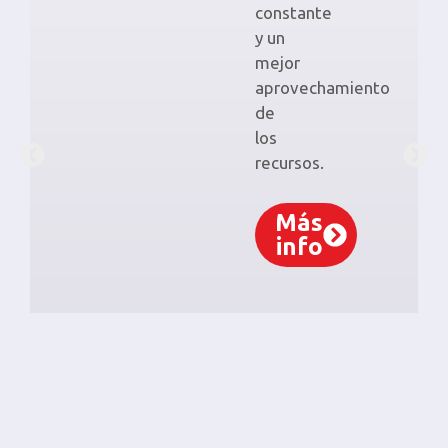
constante
y un
mejor
aprovechamiento
de
los
recursos.
Más
info