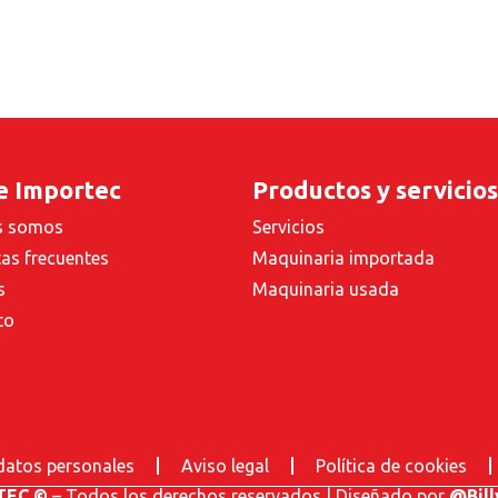
e Importec
Productos y servicios
s somos
Servicios
as frecuentes
Maquinaria importada
s
Maquinaria usada
to
 datos personales
Aviso legal
Política de cookies
TEC ©
– Todos los derechos reservados | Diseñado por
@Bill